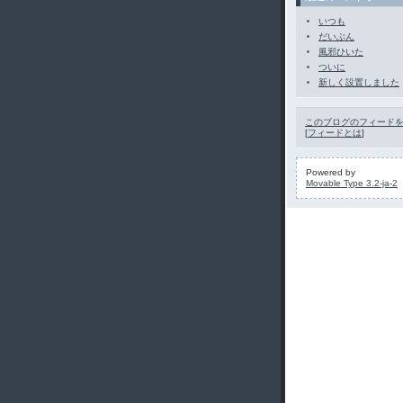
いつも
だいぶん
風邪ひいた
ついに
新しく設置しました
このブログのフィード
[
フィードとは
]
Powered by
Movable Type 3.2-ja-2