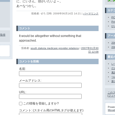
に、にいさん、頭がいたいよ～。
あーなつかし。
カテ
投稿者: ぜろ 日時: 2006年06月14日 14:21
|
パーマリンク
PC
Pm
ひ
コメント
を取得
It would be altogether without something that
アー
approached.
20
20
投稿者:
south dakota medicare provider relations
|
2007年01月30
日 12:08
最近
コメントを投稿
い
だ
名前:
風
つ
メールアドレス:
新
URL:
この
[
フィ
この情報を登録しますか?
Power
コメント: (スタイル用のHTMLタグが使えます)
Movab