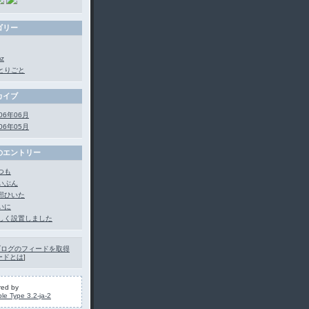
ゴリー
z
とりごと
カイブ
06年06月
06年05月
のエントリー
つも
いぶん
邪ひいた
いに
しく設置しました
ブログのフィードを取得
ードとは
]
ed by
le Type 3.2-ja-2