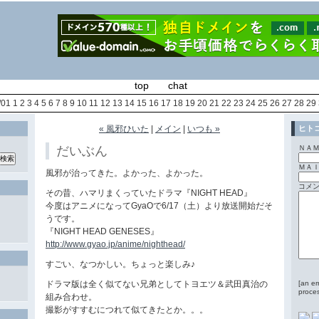
top
chat
/01
1
2
3
4
5
6
7
8
9
10
11
12
13
14
15
16
17
18
19
20
21
22
23
24
25
26
27
28
29
« 風邪ひいた
|
メイン
|
いつも »
ヒト
だいぶん
ＮＡ
ＭＡ
風邪が治ってきた。よかった、よかった。
コメ
その昔、ハマリまくっていたドラマ『NIGHT HEAD』
今度はアニメになってGyaOで6/17（土）より放送開始だそ
うです。
『NIGHT HEAD GENESES』
http://www.gyao.jp/anime/nighthead/
すごい、なつかしい。ちょっと楽しみ♪
ドラマ版は全く似てない兄弟としてトヨエツ＆武田真治の
[an er
proces
組み合わせ。
撮影がすすむにつれて似てきたとか。。。