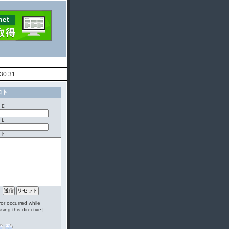
30
31
コト
ＭＥ
ＩＬ
ント
ror occurred while
sing this directive]